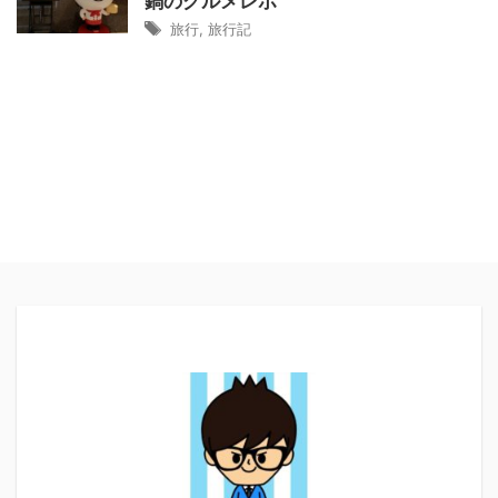
鍋のグルメレポ
旅行
,
旅行記