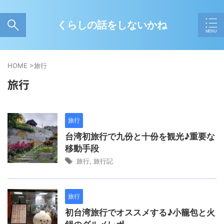
くらしの話をしないかね
HOME
>
旅行
旅行
旅行
台湾初旅行で九份と十份を観光♪重要な
移動手段
旅行
,
旅行記
旅行
初台湾旅行でオススメする♪小籠包と火