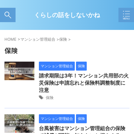
くらしの話をしないかね
HOME
>
マンション管理組合
>
保険
>
保険
マンション管理組合
保険
請求期限は3年！マンション共用部の火
災保険は申請忘れと保険料調整制度に
注意
保険
マンション管理組合
保険
台風被害はマンション管理組合の保険