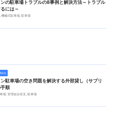
ョンの駐車場トラブルの8事例と解決方法～トラブル
するには～
,
機械式駐車場
,
駐車場
理組合
ョン駐車場の空き問題を解決する外部貸し（サブリ
の手順
車場
,
管理組合収支
,
駐車場