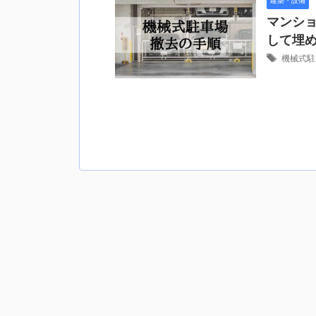
マンシ
して埋
機械式駐