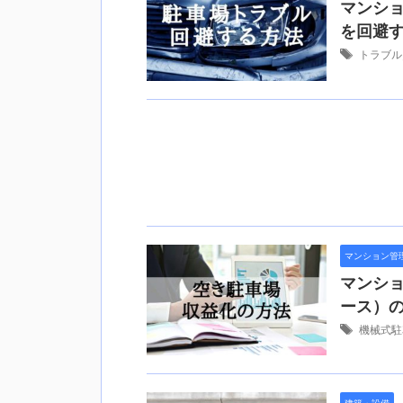
マンシ
を回避
トラブル
マンション管
マンシ
ース）
機械式駐
建築・設備