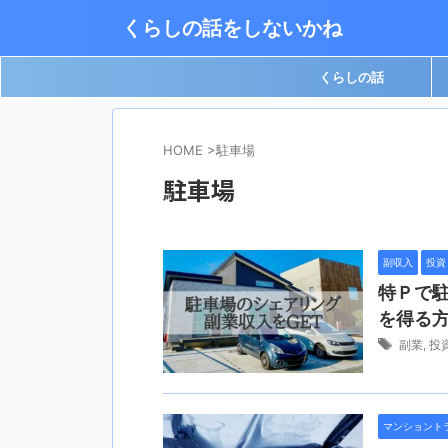
くらしの話をしないかね
くらしの話
HOME
>
駐車場
駐車場
副収入
投資
特Ｐで
を得る
副業
,
投
マンショント