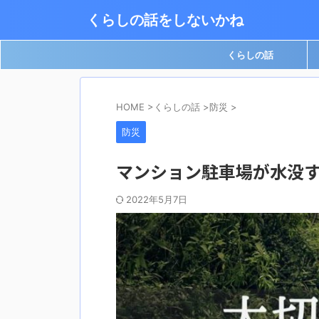
くらしの話をしないかね
くらしの話
HOME
>
くらしの話
>
防災
>
防災
マンション駐車場が水没
2022年5月7日